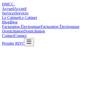
H
M
C
C
.
Accueil
Accueil
Services
Services
Le Cabinet
Le Cabinet
Blog
Blog
Facturation Électronique
Facturation Électronique
Domiciliation
Domiciliation
Contact
Contact
Prendre RDV